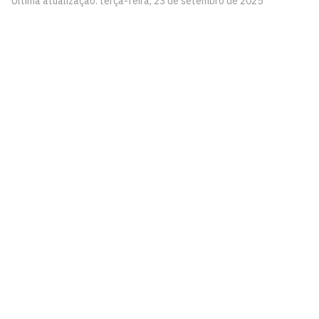
Última atualização: terça-feira, 23 de setembro de 2025
Centro de Informática
Av. dos Escoteiros, S/N
Mangabeira, João Pessoa - PB
CEP: 58058-600
Telefone: +55 (83) 3216-7567