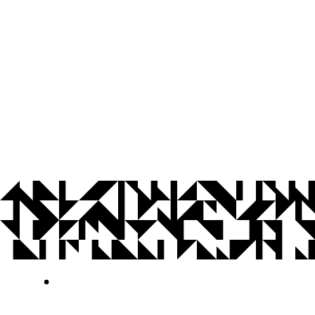
© 2026 Universidade Federal da Paraíba.
Ouvidoria
Acesso à Informação
CoMu
Acessibilidade
Dados Abertos UFPB
Privacidade e Proteção de Dados
Acesso à
Informação