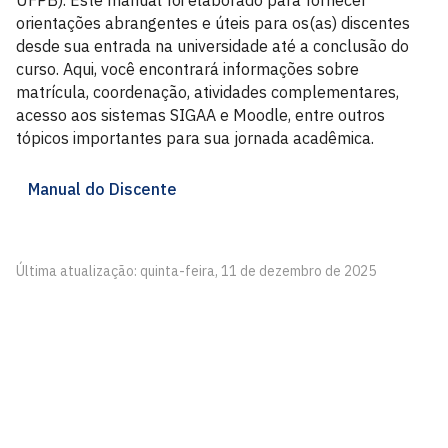
UFPB). Este manual foi elaborado para fornecer
orientações abrangentes e úteis para os(as) discentes
desde sua entrada na universidade até a conclusão do
curso. Aqui, você encontrará informações sobre
matrícula, coordenação, atividades complementares,
acesso aos sistemas SIGAA e Moodle, entre outros
tópicos importantes para sua jornada acadêmica.
Manual do Discente
Última atualização: quinta-feira, 11 de dezembro de 2025
Centro de Informática
Av. dos Escoteiros, S/N
Mangabeira, João Pessoa - PB