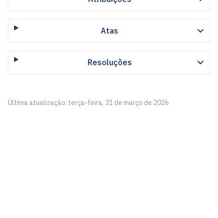
Atas
Resoluções
Última atualização: terça-feira, 31 de março de 2026
Centro de Informática
Av. dos Escoteiros, S/N
Mangabeira, João Pessoa - PB
CEP: 58058-600
Telefone: +55 (83) 3216-7567