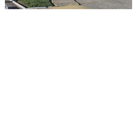
Centro de Informática
Av. dos Escoteiros, S/N
Mangabeira, João Pessoa - PB
CEP: 58058-600
Telefone: +55 (83) 3216-7567