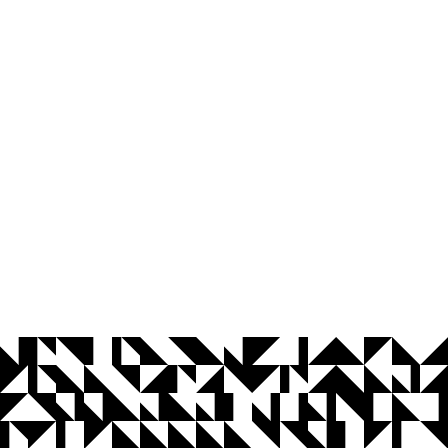
© 2026 Universidade Federal da Paraíba.
Ouvidoria
Acesso à Informação
CoMu
Acessibilidade
Dados Abertos UFPB
Privacidade e Proteção de Dados