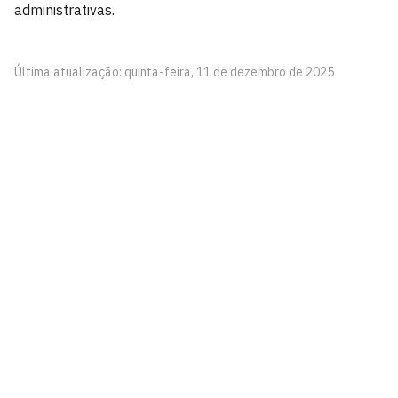
administrativas.
Última atualização: quinta-feira, 11 de dezembro de 2025
Centro de Informática
Av. dos Escoteiros, S/N
Mangabeira, João Pessoa - PB
CEP: 58058-600
Telefone: +55 (83) 3216-7567