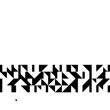
© 2026 Universidade Federal da Paraíba.
Ouvidoria
Acesso à Informação
CoMu
Acessibilidade
Dados Abertos UFPB
Privacidade e Proteção de Dados
Acesso à
Informação