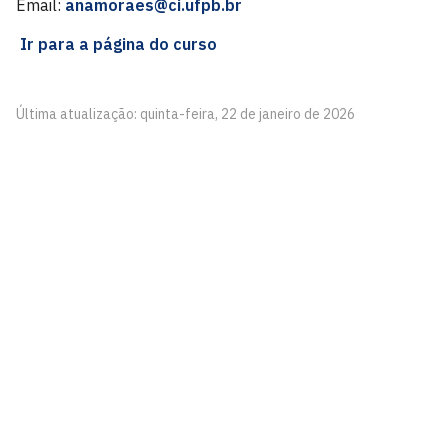
Email:
anamoraes@ci.ufpb.br
Ir para a página do curso
Última atualização: quinta-feira, 22 de janeiro de 2026
Centro de Informática
Av. dos Escoteiros, S/N
Mangabeira, João Pessoa - PB
CEP: 58058-600
Telefone: +55 (83) 3216-7567