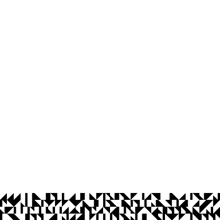
Ouvidoria
Acesso à Informação
CoMu
Acessibilidade
Dad