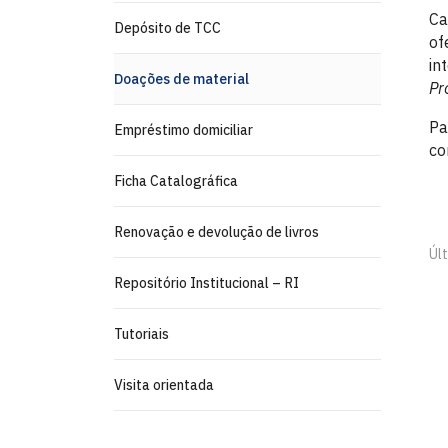
Ca
Depósito de TCC
of
in
Doações de material
Pr
Pa
Empréstimo domiciliar
co
Ficha Catalográfica
Renovação e devolução de livros
Úl
Repositório Institucional – RI
Tutoriais
Visita orientada