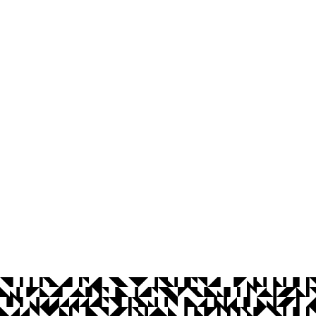
Centro de Informática
Av. dos Escoteiros, S/N
Mangabeira, João Pessoa - PB
CEP: 58058-600
Telefone: +55 (83) 3216-7567
© 2026 Universidade Federal da Paraíba.