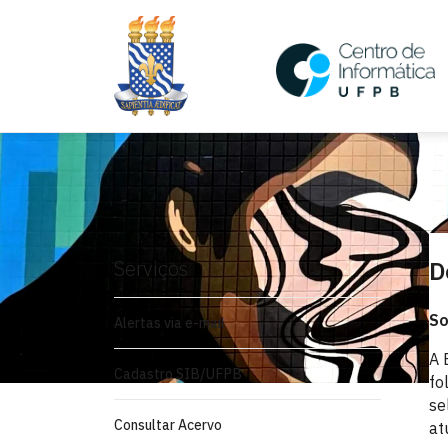
Serviços
D
So
Alertas via e-mail
A 
Cadastro SIB/UFPB
fo
se
Consultar Acervo
at