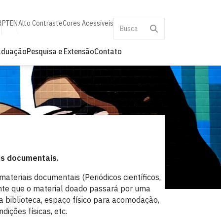
R
PT
EN
Alto Contraste
Cores Acessíveis
aduação
Pesquisa e Extensão
Contato
is documentais.
materiais documentais (Periódicos científicos,
iente que o material doado passará por uma
a biblioteca, espaço físico para acomodação,
dições físicas, etc.