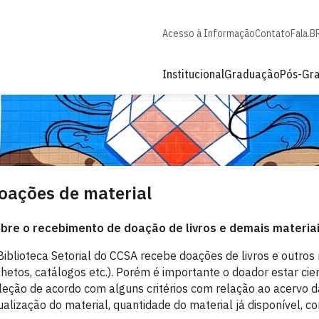
Acesso à Informação
Contato
Fala.B
Institucional
Graduação
Pós-Gr
oações de material
bre o recebimento de doação de livros e demais materia
Biblioteca Setorial do CCSA recebe doações de livros e outros 
lhetos, catálogos etc.). Porém é importante o doador estar c
leção de acordo com alguns critérios com relação ao acervo d
ualização do material, quantidade do material já disponível, con