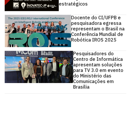
estratégicos
Docente do CI/UFPB e
pesquisadora egressa
representam o Brasil na
Conferência Mundial de
Robótica IROS 2025
Pesquisadores do
Centro de Informática
apresentam soluções
para TV 3.0 em evento
do Ministério das
Comunicações em
Brasília
Centro de Informática
Av. dos Escoteiros, S/N