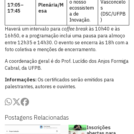
o nosso
Vasconcelo
17:05–
Plenária/M
ecossistem
s
17:45
esa
a de
(DSC/UFPB
Inovação.
)
Haverá um intervalo para
coffee break
às 10h40 e às
16h50, e a programação inclui uma pausa para almoço
entre 12h35 e 14h30. O evento se encerra às 18h com a
foto coletiva e menções de encerramento.
A coordenação geral é do Prof. Lucídio dos Anjos Formiga
Cabral, da UFPB.
Informações:
Os certificados serão emitidos para
palestrantes, autores e ouvintes.
Postagens Relacionadas
Inscrições
abertas para