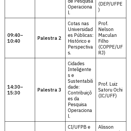
de Pesquisa
(DEP/UFPE
Operaciona
)
l.
Cotas nas
Prof.
Universidad
Nelson
09:40–
es Públicas:
Maculan
Palestra 2
10:40
Histórico e
Filho
Perspectiva
(COPPE/UF
s.
RJ)
Cidades
Inteligente
s e
Sustentabili
Prof. Luiz
14:30–
dade:
Palestra 3
Satoru Ochi
15:30
Contribuiçõ
(IC/UFF)
es da
Pesquisa
Operaciona
l.
CI/UFPB e
Alisson