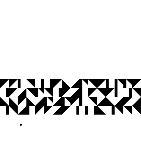
© 2026 Universidade Federal da Paraíba.
Ouvidoria
Acesso à Informação
CoMu
Acessibilidade
Dados Abertos UFPB
Privacidade e Proteção de Dados
Acesso à
Informação