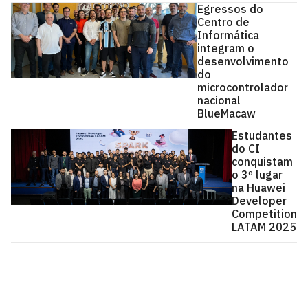
Egressos do
Centro de
Informática
integram o
desenvolvimento
do
microcontrolador
nacional
BlueMacaw
Estudantes
do CI
conquistam
o 3º lugar
na Huawei
Developer
Competition
LATAM 2025
Centro de Informática