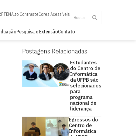
R
PT
EN
Alto Contraste
Cores Acessíveis
aduação
Pesquisa e Extensão
Contato
Postagens Relacionadas
Estudantes
do Centro de
Informática
da UFPB são
selecionados
para
programa
nacional de
liderança
Egressos do
Centro de
Informática