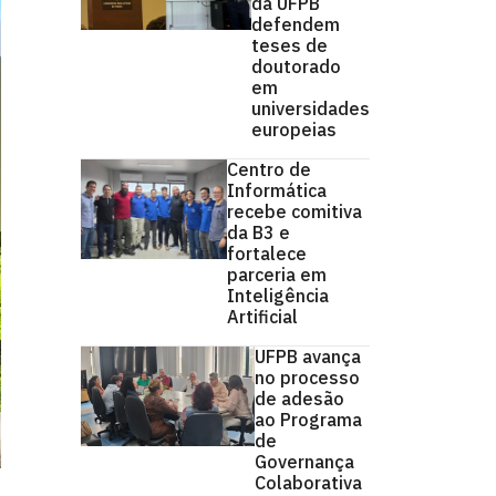
da UFPB
defendem
teses de
doutorado
em
universidades
europeias
Centro de
Informática
recebe comitiva
da B3 e
fortalece
parceria em
Inteligência
Artificial
UFPB avança
no processo
de adesão
ao Programa
de
Governança
Colaborativa