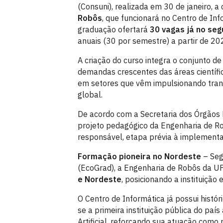
(Consuni), realizada em 30 de janeiro, 
Robôs
, que funcionará no Centro de In
graduação ofertará
30 vagas já no se
anuais (30 por semestre) a partir de 20
A criação do curso integra o conjunto de
demandas crescentes das áreas científic
em setores que vêm impulsionando trans
global.
De acordo com a Secretaria dos Órgãos D
projeto pedagógico da Engenharia de Ro
responsável, etapa prévia à implementa
Formação pioneira no Nordeste
– Seg
(EcoGrad), a Engenharia de Robôs da U
e Nordeste
, posicionando a instituição 
O Centro de Informática já possui histó
se a primeira instituição pública do país
Artificial, reforçando sua atuação como 