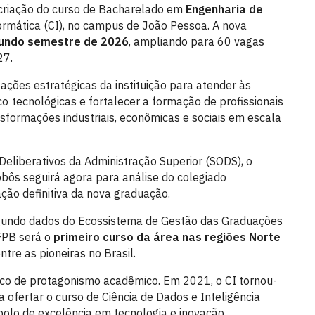
a criação do curso de Bacharelado em
Engenharia de
formática (CI), no campus de João Pessoa. A nova
gundo semestre de 2026
, ampliando para 60 vagas
27.
 ações estratégicas da instituição para atender às
o‑tecnológicas e fortalecer a formação de profissionais
formações industriais, econômicas e sociais em escala
eliberativos da Administração Superior (SODS), o
bôs seguirá agora para análise do colegiado
ção definitiva da nova graduação.
undo dados do Ecossistema de Gestão das Graduações
FPB será o
primeiro curso da área nas regiões Norte
entre as pioneiras no Brasil.
rico de protagonismo acadêmico. Em 2021, o CI tornou-
 a ofertar o curso de Ciência de Dados e Inteligência
polo de excelência em tecnologia e inovação.