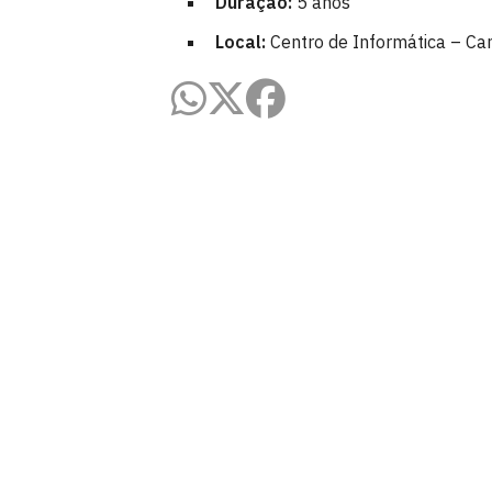
Duração:
5 anos
Local:
Centro de Informática – Ca
Centro de Informática
Av. dos Escoteiros, S/N
Mangabeira, João Pessoa - PB
CEP: 58058-600
Telefone: +55 (83) 3216-7567