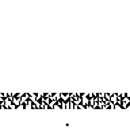
Centro de Informática
Av. dos Escoteiros, S/N
Mangabeira, João Pessoa - PB
CEP: 58058-600
Telefone: +55 (83) 3216-7567
© 2026 Universidade Federal da Paraíba.
Acesso à
Informação