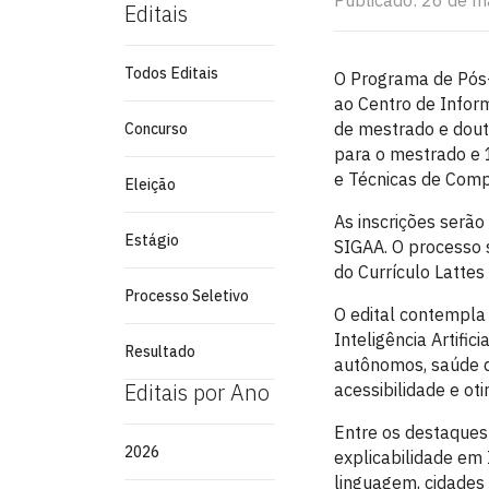
Publicado: 26 de m
Editais
Todos Editais
O Programa de Pós-
ao Centro de Inform
de mestrado e dout
Concurso
para o mestrado e 1
e Técnicas de Com
Eleição
As inscrições serão
Estágio
SIGAA. O processo s
do Currículo Lattes
Processo Seletivo
O edital contempla
Inteligência Artifi
Resultado
autônomos, saúde di
Editais por Ano
acessibilidade e ot
Entre os destaques
2026
explicabilidade em 
linguagem, cidades