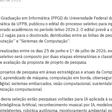
aio de 2026
Graduação em Informática (PPGI) do Universidade Federal da
ática da UFPB, publicou o edital do processo seletivo para i
orado acadêmicos no período letivo 2026.2. O edital prevê a 
2 vagas para o doutorado, distribuídas entre as linhas de pe
putação” e “Sistemas de Computação”.
 realizadas entre os dias 25 de junho e 1º de julho de 2026, 
eletivo será composto por duas etapas eliminatórias e classif
 e avaliação da proposta de projeto de pesquisa.
 projetos de pesquisa em áreas estratégicas e atuais da Comp
cial, aprendizado de máquina, computação em borda, cibersegur
gital, sistemas embarcados, visão computacional, sustentabi
imização computacional.
 desta seleção estão pesquisas voltadas para IA aplicada à s
Inteligência Artificial, reconhecimento musical por IA, modelo
 inteligentes, robótica autônoma, monitoramento ambiental p