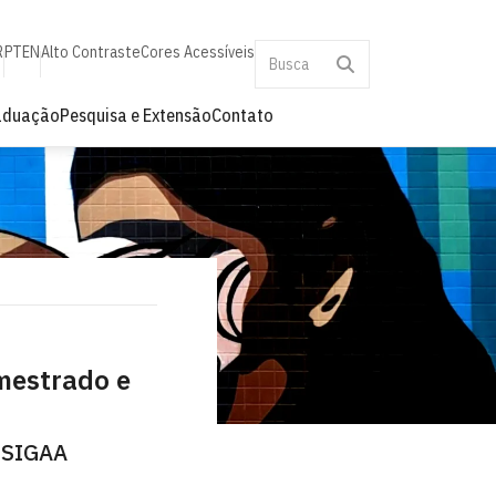
R
PT
EN
Alto Contraste
Cores Acessíveis
aduação
Pesquisa e Extensão
Contato
mestrado e
o SIGAA