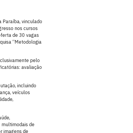
 Paraíba, vinculado
ngresso nos cursos
oferta de 30 vagas
squisa “Metodologia
exclusivamente pelo
icatórias: avaliação
utação, incluindo
ança, veículos
lidade,
aúde,
s multimodais de
or imagens de