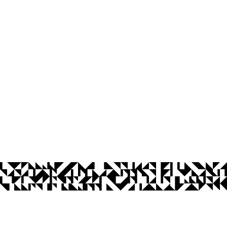
Ouvidoria
Acesso à Informação
CoMu
Acessibilidade
Dad