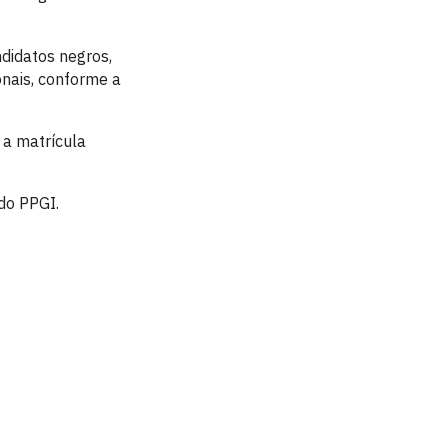
didatos negros,
onais, conforme a
 a matrícula
 do PPGI.