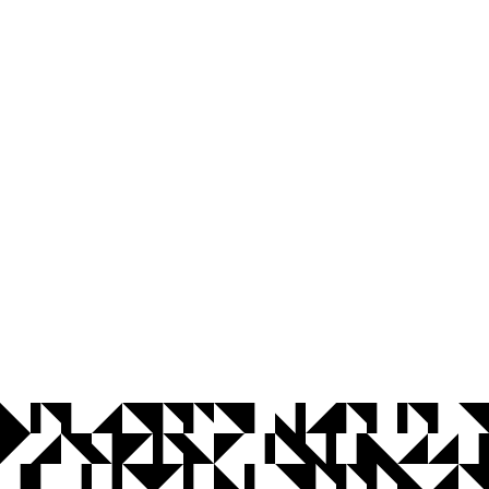
© 2026 Universidade Federal da Paraíba.
Ouvidoria
Acesso à Informação
CoMu
Acessibilidade
Dados Abertos UFPB
Privacidade e Proteção de Dados