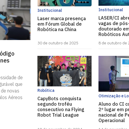
Institucional
Institucional
LASER/CI abr
Laser marca presença
vagas de pós
em Fórum Global de
doutorado em
Robótica na China
Robóticos A
30 de outubro de 2025
8 de outubro de
ódigo
ones
essidade de
igurável que
Robótica
 de novas
Otimização e Lo
ulos Aéreos
CapyBots conquista
segundo troféu
Aluno do CI c
consecutivo na Flying
2º lugar em 
Robot Trial League
nacional de P
Operacional