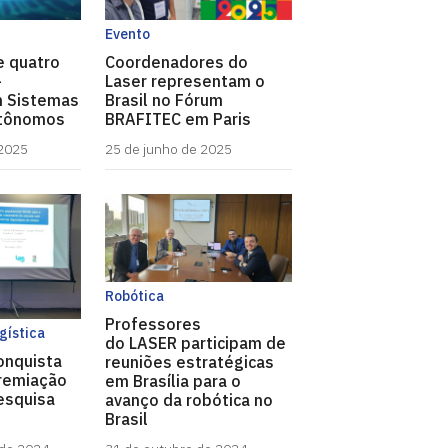
Evento
e quatro
Coordenadores do
-
Laser representam o
 Sistemas
Brasil no Fórum
utônomos
BRAFITEC em Paris
 2025
25 de junho de 2025
Robótica
Professores
gística
do LASER participam de
onquista
reuniões estratégicas
premiação
em Brasília para o
esquisa
avanço da robótica no
Brasil