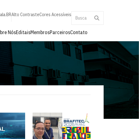
ala.BR
Alto Contraste
Cores Acessíveis
bre Nós
Editais
Membros
Parceiros
Contato