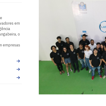
de
novadores em
gência
angabeira, o
om empresas