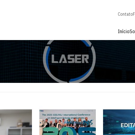
Contato
F
Início
So