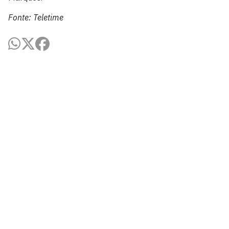
Fonte: Teletime
Laboratório de Engenharia de Sistemas e Robótica
Rua dos Escoteiros, S/N
Cidade Universitária, João Pessoa - Paraíba
CEP: 58.051-900
Telefone: +55 (83) 3209-8319
Contato