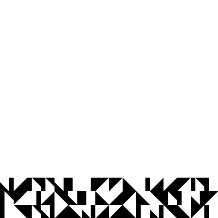
© 2026 Universidade Federal da Paraíba.
Ouvidoria
Acesso à Informação
CoMu
Acessibilidade
Dados Abertos UFPB
Privacidade e Proteção de Dados