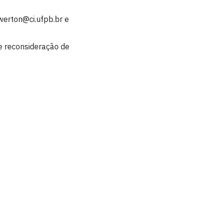
erton@ci.ufpb.br e
e reconsideração de