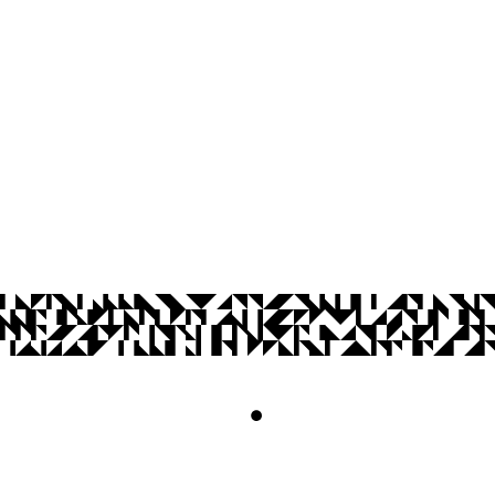
Cidade Universitária, João Pessoa - Para
CEP: 58.051-900
Telefone: +55 (83) 3209-8319
Contato
© 2026 Universidade Federal da Paraíba.
Acesso à
Informação