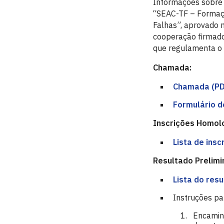
Informações sobre 
“SEAC-TF – Formaçã
Falhas”, aprovado 
cooperação firmado 
que regulamenta o
Chamada:
Chamada (PD
Formulário d
Inscrições Homol
Lista de ins
Resultado Prelimi
Lista do resu
Instruções pa
Encamin