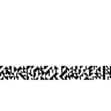
íba
Ouvidoria
Acesso à Informação
CoMu
Acessibilidade
Dad