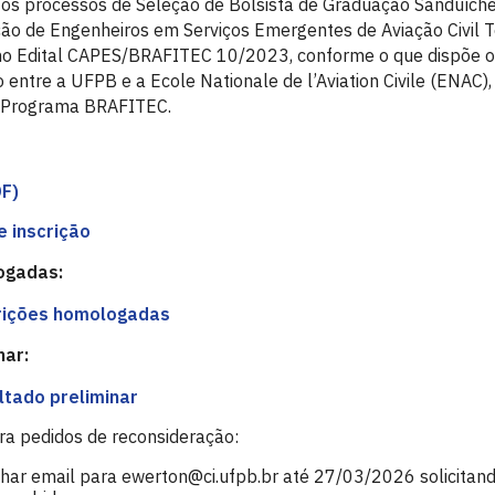
os processos de Seleção de Bolsista de Graduação Sanduíche
o de Engenheiros em Serviços Emergentes de Aviação Civil T
no Edital CAPES/BRAFITEC 10/2023, conforme o que dispõe 
entre a UFPB e a Ecole Nationale de l’Aviation Civile (ENAC),
 Programa BRAFITEC.
F)
e inscrição
ogadas:
crições homologadas
nar:
ltado preliminar
ra pedidos de reconsideração:
har email para ewerton@ci.ufpb.br até 27/03/2026 solicitan