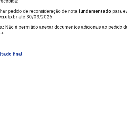
recebida;
har pedido de reconsideração de nota
fundamentado
para ew
ci.ufp.br até 30/03/2026
s.: Não é permitido anexar documentos adicionais ao pedido d
a.
ltado final
as e Robótica