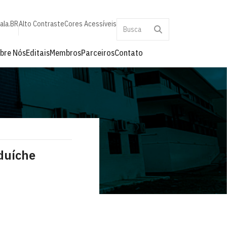
ala.BR
Alto Contraste
Cores Acessíveis
bre Nós
Editais
Membros
Parceiros
Contato
duíche