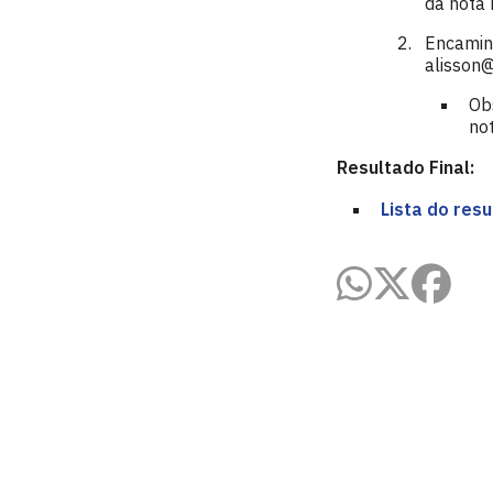
da nota 
Encamin
alisson@
Ob
not
Resultado Final:
Lista do resu
Laboratório de Engenharia de Sistem
Rua dos Escoteiros, S/N