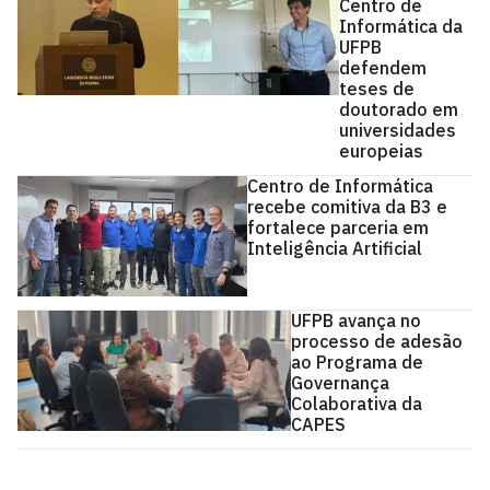
Centro de
Informática da
UFPB
defendem
teses de
doutorado em
universidades
europeias
Centro de Informática
recebe comitiva da B3 e
fortalece parceria em
Inteligência Artificial
UFPB avança no
processo de adesão
ao Programa de
Governança
Colaborativa da
CAPES